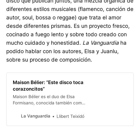
disco que publican juntos, una mezcla orgánica de
diferentes estilos musicales (flamenco, canción de
autor, soul, bossa o reggae) que trata el amor
desde diferentes prismas. Es un proyecto fresco,
cocinado a fuego lento y sobre todo creado con
mucho cuidado y honestidad.
La Vanguardia
ha
podido hablar con los autores, Elsa y Juanlu,
sobre su proceso de composición.
Maison Bélier: “Este disco toca
corazoncitos”
Maison Bélier es el duo de Elsa
Formisano, conocida también como
Lil Mama, y el bajista y productor
Juanlu Leprevost, uno de los
La Vanguardia
Llibert Teixidó
fundadores de Ojos de Brujo y
Calima.